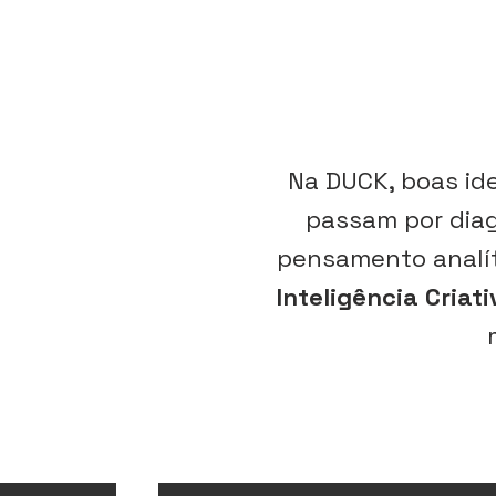
Na DUCK, boas id
passam por diag
pensamento analít
Inteligência Criati